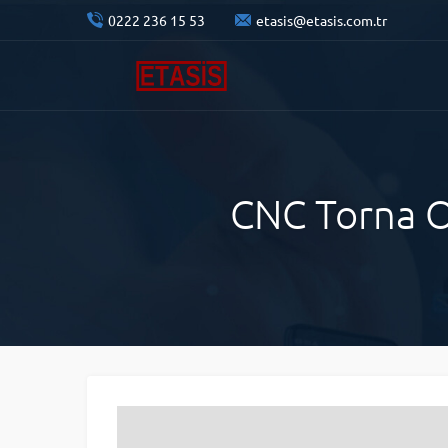
0222 236 15 53
etasis@etasis.com.tr
CNC Torna Op